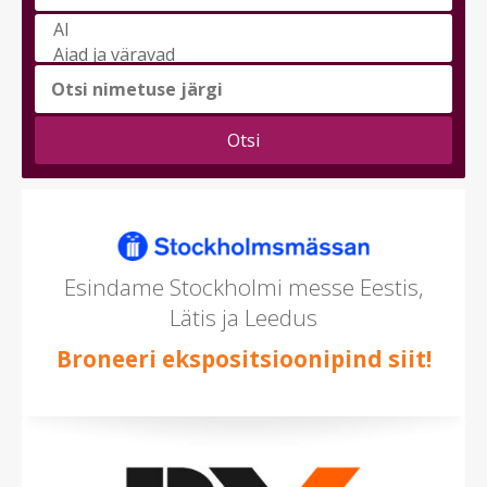
Vali
messi
teema
(saad
valida
mitu)
Esindame Stockholmi messe Eestis,
Lätis ja Leedus
Broneeri ekspositsioonipind siit!