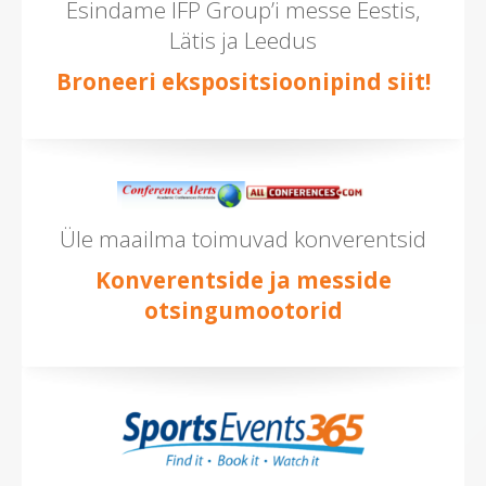
Esindame IFP Group’i messe Eestis,
Lätis ja Leedus
Broneeri ekspositsioonipind siit!
Üle maailma toimuvad konverentsid
Konverentside ja messide
otsingumootorid