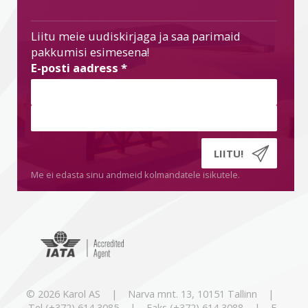
Liitu meie uudiskirjaga ja saa parimaid
pakkumisi esimesena!
E-posti aadress
*
Me ei edasta sinu andmeid kolmandatele isikutele.
© 2026 Karol AS | Narva mnt. 13, 10151 Tallinn |
Tel (+372) 614 3085 | Faks (+372) 614 3088 | E-