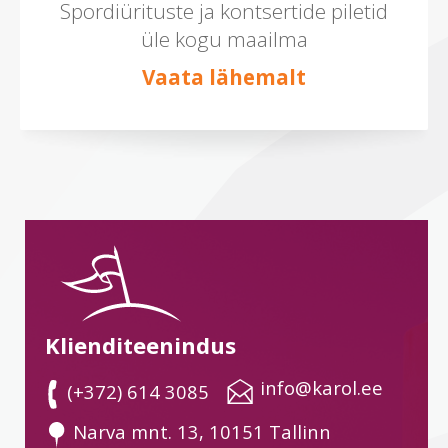
Spordiürituste ja kontsertide piletid
üle kogu maailma
Vaata lähemalt
Klienditeenindus
 info@karol.ee
 (+372) 614 3085
 Narva mnt. 13, 10151 Tallinn