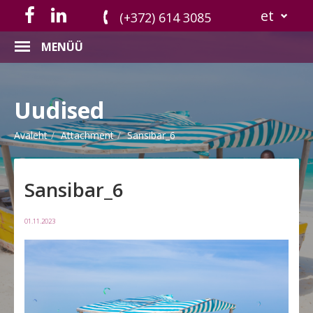
et
(+372) 614 3085
MENÜÜ
Uudised
Avaleht
Attachment
Sansibar_6
Sansibar_6
01.11.2023