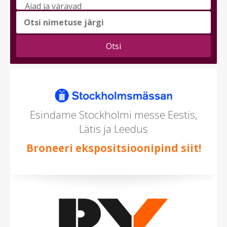
messi
teema
(saad
valida
mitu)
Esindame Stockholmi messe Eestis,
Lätis ja Leedus
Broneeri ekspositsioonipind siit!