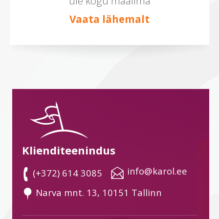
üle kogu maailma
Vaata lähemalt
Klienditeenindus
 info@karol.ee
 (+372) 614 3085
 Narva mnt. 13, 10151 Tallinn