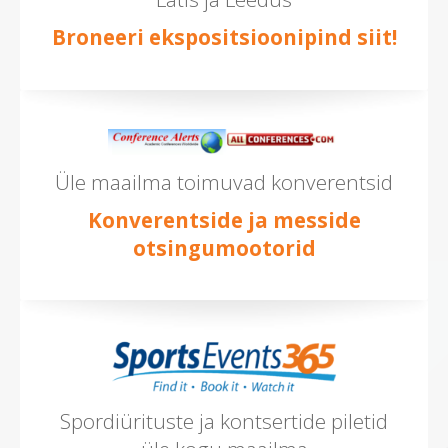
Broneeri ekspositsioonipind siit!
Üle maailma toimuvad konverentsid
Konverentside ja messide
otsingumootorid
Spordiürituste ja kontsertide piletid