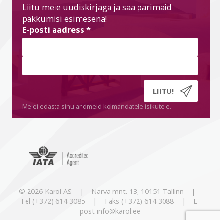
Liitu meie uudiskirjaga ja saa parimaid
pakkumisi esimesena!
E-posti aadress
*
Me ei edasta sinu andmeid kolmandatele isikutele.
© 2026 Karol AS | Narva mnt. 13, 10151 Tallinn |
Tel (+372) 614 3085 | Faks (+372) 614 3088 | E-
post info@karol.ee