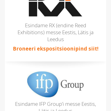
Esindame RX (endine Reed
Exhibitions) messe Eestis, Lätis ja
Leedus
Broneeri ekspositsioonipind siit!
Esindame IFP Group’i messe Eestis,
Lätis ja Leedus