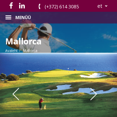
et
(+372) 614 3085
MENÜÜ
Mallorca
Avaleht
Mallorca
Previous
Nex