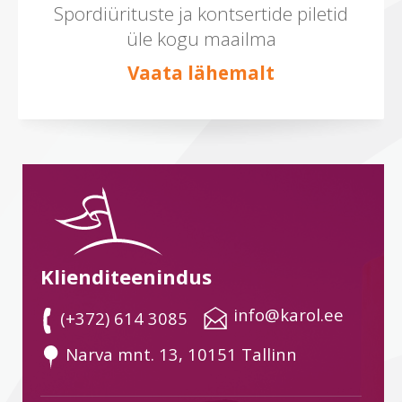
Spordiürituste ja kontsertide piletid
üle kogu maailma
Vaata lähemalt
Klienditeenindus
 info@karol.ee
 (+372) 614 3085
 Narva mnt. 13, 10151 Tallinn