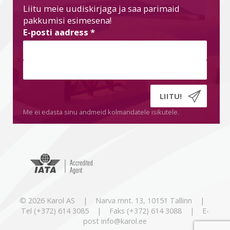
Liitu meie uudiskirjaga ja saa parimaid
pakkumisi esimesena!
E-posti aadress
*
Me ei edasta sinu andmeid kolmandatele isikutele.
© 2026 Karol AS | Narva mnt. 13, 10151 Tallinn |
Tel (+372) 614 3085 | Faks (+372) 614 3088 | E-
post info@karol.ee