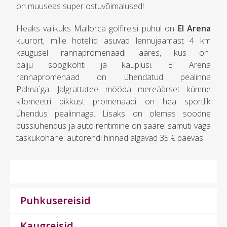
on muuseas super ostuvõimalused!
Heaks valikuks Mallorca golfireisi puhul on
El Arena
kuurort, mille hotellid asuvad lennujaamast 4 km
kaugusel rannapromenaadi ääres, kus on
palju söögikohti ja kauplusi. El Arena
rannapromenaad on ühendatud pealinna
Palma`ga. Jalgrattatee mööda mereäärset kümne
kilomeetri pikkust promenaadi on hea sportlik
ühendus pealinnaga. Lisaks on olemas soodne
bussiühendus ja auto rentimine on saarel samuti väga
taskukohane: autorendi hinnad algavad 35 € päevas.
Puhkusereisid
Kaugreisid