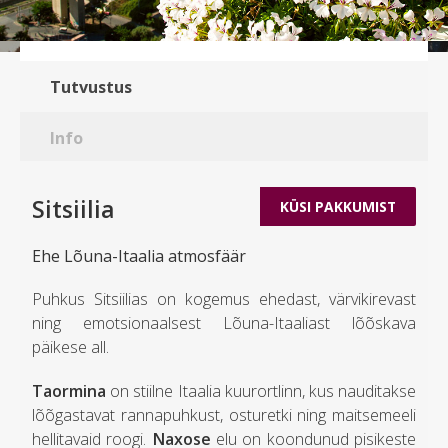
Tutvustus
Info
Sitsiilia
KÜSI PAKKUMIST
Ehe Lõuna-Itaalia atmosfäär
Puhkus Sitsiilias on kogemus ehedast, värvikirevast
ning emotsionaalsest Lõuna-Itaaliast lõõskava
päikese all.
Taormina
on stiilne Itaalia kuurortlinn, kus nauditakse
lõõgastavat rannapuhkust, osturetki ning maitsemeeli
hellitavaid roogi.
Naxose
elu on koondunud pisikeste