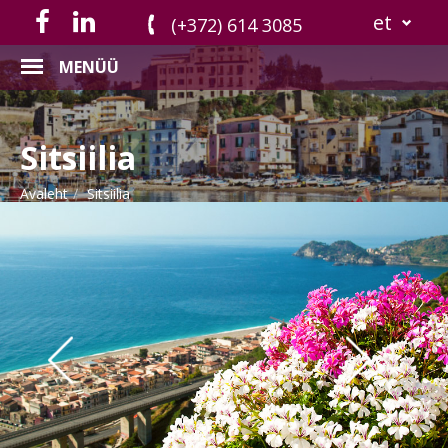
et
(+372) 614 3085
MENÜÜ
Sitsiilia
Avaleht
Sitsiilia
Previous
Nex