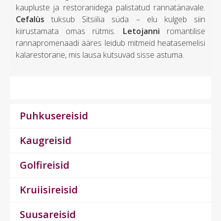
kaupluste ja restoranidega palistatud rannatänavale.
Cefalùs
tuksub Sitsiilia süda – elu kulgeb siin
kiirustamata omas rütmis.
Letojanni
romantilise
rannapromenaadi ääres leidub mitmeid heatasemelisi
kalarestorane, mis lausa kutsuvad sisse astuma.
Puhkusereisid
Kaugreisid
Golfireisid
Kruiisireisid
Suusareisid