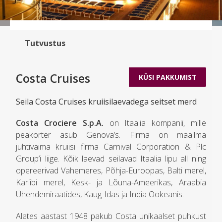
Tutvustus
Costa Cruises
KÜSI PAKKUMIST
Seila Costa Cruises kruiisilaevadega seitset merd
Costa Crociere S.p.A.
on Itaalia kompanii, mille
peakorter asub Genova’s. Firma on maailma
juhtivaima kruiisi firma Carnival Corporation & Plc
Group’i liige. Kõik laevad seilavad Itaalia lipu all ning
opereerivad Vahemeres, Põhja-Euroopas, Balti merel,
Kariibi merel, Kesk- ja Lõuna-Ameerikas, Araabia
Ühendemiraatides, Kaug-Idas ja India Ookeanis.
Alates aastast 1948 pakub Costa unikaalset puhkust