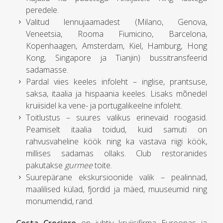
peredele.
Valitud lennujaamadest (Milano, Genova,
Veneetsia, Rooma Fiumicino, Barcelona,
Kopenhaagen, Amsterdam, Kiel, Hamburg, Hong
Kong, Singapore ja Tianjin) bussitransfeerid
sadamasse.
Pardal viies keeles infoleht – inglise, prantsuse,
saksa, itaalia ja hispaania keeles. Lisaks mõnedel
kruiisidel ka vene- ja portugalikeelne infoleht.
Toitlustus – suures valikus erinevaid roogasid.
Peamiselt itaalia toidud, kuid samuti on
rahvusvaheline köök ning ka vastava riigi köök,
millises sadamas ollaks. Club restoranides
pakutakse
gurmee
toite.
Suurepärane ekskursioonide valik – pealinnad,
maalilised külad, fjordid ja mäed, muuseumid ning
monumendid, rand.