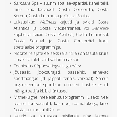
Samsara
Spa – suurim spa laevapardal, kahel tekil,
mille leiab laevadelt Costa Concordia, Costa
Serena, Costa Luminosa ja Costa Pacifica.
Luksuslikud
Wellness
kajutid ja sviidid Costa
Atlantical ja Costa Mediterraneal, või
Samsara
kajutid ja sviidid Costa Pacifical, Costa Luminosal,
Costa Serenal ja Costa Concordial koos
spetsiaalse programmiga.
Noorte reisijate eeliseks (alla 18.a.) on tasuta kruiis
– maksta tuleb vaid sadamamaksud.
Teenindus ööpäevaringselt, iga päev.
Jõusaalid, jooksurajad, basseinid, erinevad
sportmängud (nt. jalgpall, tennis, võrkpall). Samuti
organiseeritud sportlikud üritused. Lastele eraldi
mängutoad ja klubid, üritused.
Mitmekülgne meelelahutusprogramm. Lisaks veel
teatrid, tantsusaalid, kasiinod, raamatukogu, kino.
Costa Luminosal 4D-kino.
Kajutid ka puuetega reisijatele ning lastega