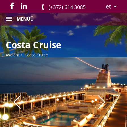
et
(+372) 614 3085
MENÜÜ
Costa Cruise
Avaleht
Costa Cruise
Previous
Nex