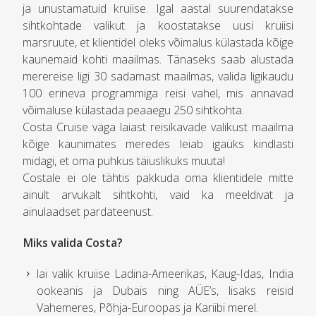
ja unustamatuid kruiise. Igal aastal suurendatakse
sihtkohtade valikut ja koostatakse uusi kruiisi
marsruute, et klientidel oleks võimalus külastada kõige
kaunemaid kohti maailmas. Tänaseks saab alustada
merereise ligi 30 sadamast maailmas, valida ligikaudu
100 erineva programmiga reisi vahel, mis annavad
võimaluse külastada peaaegu 250 sihtkohta.
Costa Cruise väga laiast reisikavade valikust maailma
kõige kaunimates meredes leiab igaüks kindlasti
midagi, et oma puhkus täiuslikuks muuta!
Costale ei ole tähtis pakkuda oma klientidele mitte
ainult arvukalt sihtkohti, vaid ka meeldivat ja
ainulaadset pardateenust.
Miks valida Costa?
lai valik kruiise Ladina-Ameerikas, Kaug-Idas, India
ookeanis ja Dubais ning AÜE’s, lisaks reisid
Vahemeres, Põhja-Euroopas ja Kariibi merel.