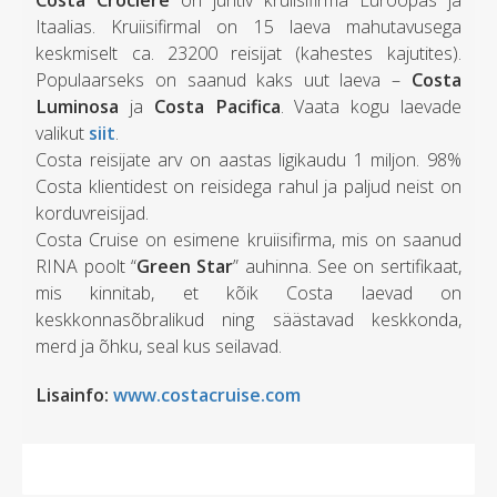
Costa Crociere
on juhtiv kruiisifirma Euroopas ja
Itaalias. Kruiisifirmal on 15 laeva mahutavusega
keskmiselt ca. 23200 reisijat (kahestes kajutites).
Populaarseks on saanud kaks uut laeva –
Costa
Luminosa
ja
Costa Pacifica
. Vaata kogu laevade
valikut
siit
.
Costa reisijate arv on aastas ligikaudu 1 miljon. 98%
Costa klientidest on reisidega rahul ja paljud neist on
korduvreisijad.
Costa Cruise on esimene kruiisifirma, mis on saanud
RINA poolt “
Green Star
” auhinna. See on sertifikaat,
mis kinnitab, et kõik Costa laevad on
keskkonnasõbralikud ning säästavad keskkonda,
merd ja õhku, seal kus seilavad.
Lisainfo:
www.costacruise.com