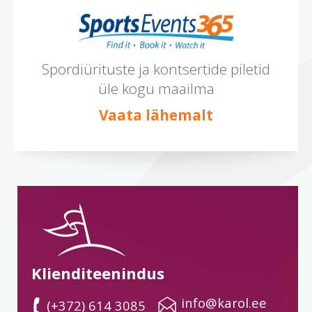
Spordiürituste ja kontsertide piletid
üle kogu maailma
Vaata lähemalt
Klienditeenindus
 info@karol.ee
 (+372) 614 3085