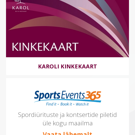
KAROLI KINKEKAART
Spordiürituste ja kontsertide piletid
üle kogu maailma
Vaata lähemalt