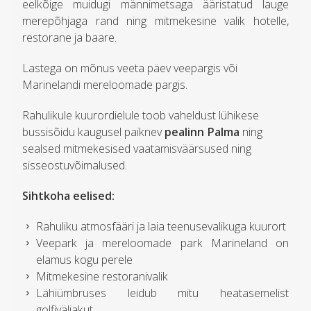
eelkõige muidugi männimetsaga ääristatud lauge
merepõhjaga rand ning mitmekesine valik hotelle,
restorane ja baare.
Lastega on mõnus veeta päev veepargis või
Marinelandi mereloomade pargis.
Rahulikule kuurordielule toob vaheldust lühikese
bussisõidu kaugusel paiknev
pealinn Palma
ning
sealsed mitmekesised vaatamisväärsused ning
sisseostuvõimalused.
Sihtkoha eelised:
Rahuliku atmosfääri ja laia teenusevalikuga kuurort
Veepark ja mereloomade park Marineland on
elamus kogu perele
Mitmekesine restoranivalik
Lähiümbruses leidub mitu heatasemelist
golfiväljakut