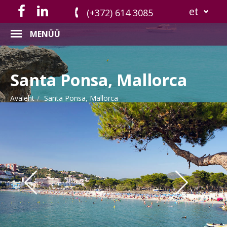
et
(+372) 614 3085
MENÜÜ
Santa Ponsa, Mallorca
Avaleht
Santa Ponsa, Mallorca
Previous
Nex