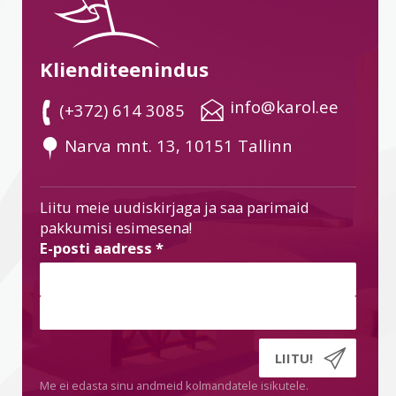
Klienditeenindus
 info@karol.ee
 (+372) 614 3085
 Narva mnt. 13, 10151 Tallinn
Liitu meie uudiskirjaga ja saa parimaid
pakkumisi esimesena!
E-posti aadress
*
Me ei edasta sinu andmeid kolmandatele isikutele.