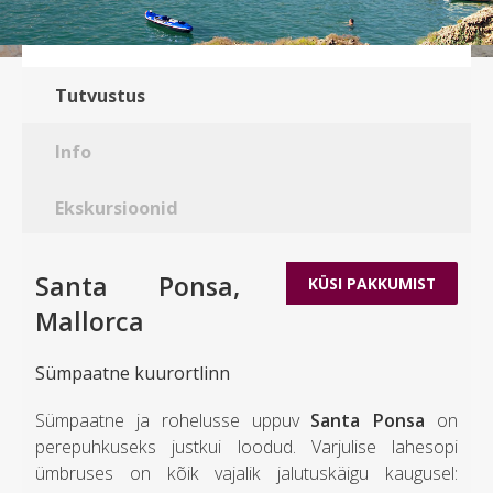
Tutvustus
Info
Ekskursioonid
Santa Ponsa,
KÜSI PAKKUMIST
Mallorca
Sümpaatne kuurortlinn
Sümpaatne ja rohelusse uppuv
Santa Ponsa
on
perepuhkuseks justkui loodud. Varjulise lahesopi
ümbruses on kõik vajalik jalutuskäigu kaugusel: