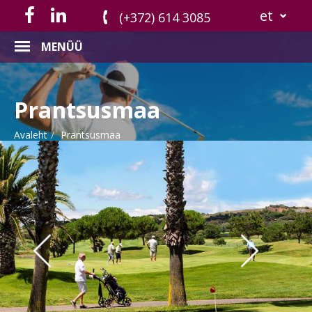
et
(+372) 614 3085
MENÜÜ
Prantsusmaa
Avaleht
Prantsusmaa
Previous
Nex