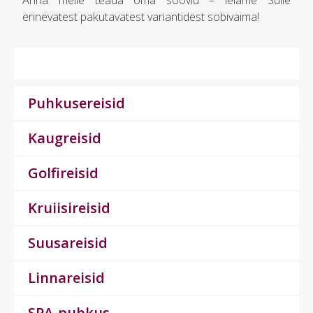
Anna meile teada oma soovid – leiame Sulle
erinevatest pakutavatest variantidest sobivaima!
Puhkusereisid
Kaugreisid
Golfireisid
Kruiisireisid
Suusareisid
Linnareisid
SPA-puhkus