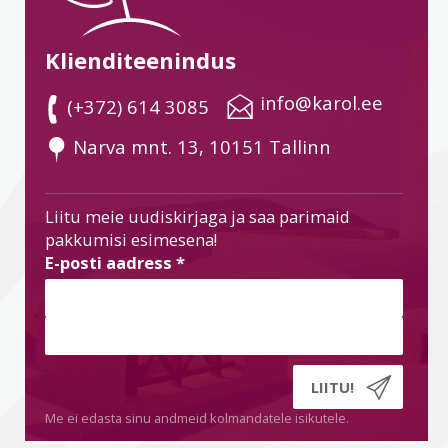
Klienditeenindus
 info@karol.ee
 (+372) 614 3085
 Narva mnt. 13, 10151 Tallinn
Liitu meie uudiskirjaga ja saa parimaid
pakkumisi esimesena!
E-posti aadress
*
Me ei edasta sinu andmeid kolmandatele isikutele.