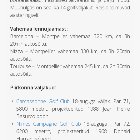
botaanikaaiad, müstilised akvaariumid ja palju muud.
Muuhulgas on seal ka 14 golfiväljakut. Reisid toimuvad
aastaringselt.
Vahemaa lennujaamast:
Barcelona – Montpellier vahemaa 320 km, ca 3h
20min autosõitu.
Nizza – Montpellier vahemaa 330 km, ca 3h 20min
autosõitu.
Toulouse – Montpellier vahemaa 245 km, ca 2h 30min
autosõitu.
Piirkonna väljakud:
Carcassonne Golf Club
18-auguga väljak. Par 71,
5800 meetrit, projekteeritud 1988 Jean Pierre
Basurco poolt
Nimes Campagne Golf Club
18-auguga , Par 72,
6200 meetrit, projekteeritud 1968 Donald
Harradine`poolt