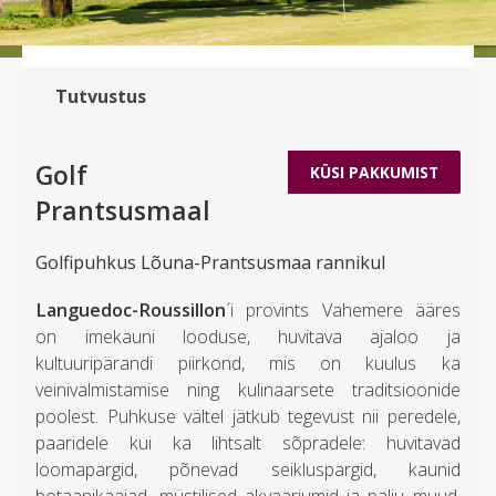
Tutvustus
Golf
KÜSI PAKKUMIST
Prantsusmaal
Golfipuhkus Lõuna-Prantsusmaa rannikul
Languedoc-Roussillon
´i provints Vahemere ääres
on imekauni looduse, huvitava ajaloo ja
kultuuripärandi piirkond, mis on kuulus ka
veinivalmistamise ning kulinaarsete traditsioonide
poolest. Puhkuse vältel jätkub tegevust nii peredele,
paaridele kui ka lihtsalt sõpradele: huvitavad
loomapargid, põnevad seikluspargid, kaunid