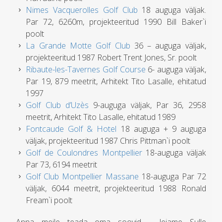
Nimes Vacquerolles Golf Club
18 auguga väljak.
Par 72, 6260m, projekteeritud 1990 Bill Baker`i
poolt
La Grande Motte Golf Club
36 – auguga väljak,
projekteeritud 1987 Robert Trent Jones, Sr. poolt
Ribaute-les-Tavernes Golf Course
6- auguga väljak,
Par 19, 879 meetrit, Arhitekt Tito Lasalle, ehitatud
1997
Golf Club d’Uzès
9-auguga väljak, Par 36, 2958
meetrit, Arhitekt Tito Lasalle, ehitatud 1989
Fontcaude Golf & Hotel
18 auguga + 9 auguga
väljak, projekteeritud 1987 Chris Pittman`i poolt
Golf de Coulondres Montpellier
18-auguga väljak
Par 73, 6194 meetrit
Golf Club Montpellier Massane
18-auguga Par 72
väljak, 6044 meetrit, projekteeritud 1988 Ronald
Fream`i poolt