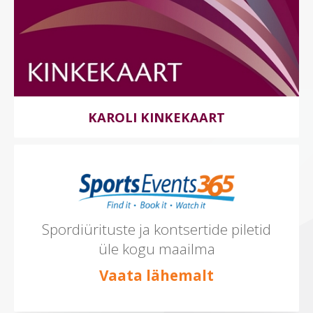
KAROLI KINKEKAART
Spordiürituste ja kontsertide piletid
üle kogu maailma
Vaata lähemalt