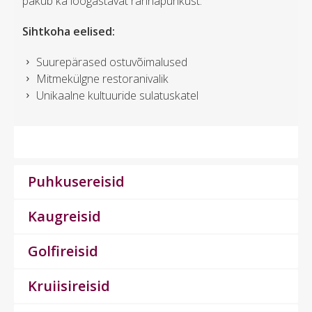
pakub ka lõõgastavat rannapuhkust.
Sihtkoha eelised:
Suurepärased ostuvõimalused
Mitmekülgne restoranivalik
Unikaalne kultuuride sulatuskatel
Puhkusereisid
Kaugreisid
Golfireisid
Kruiisireisid