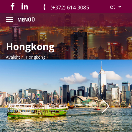
et
(+372) 614 3085
MENÜÜ
Hongkong
Avaleht
Hongkong
Previous
Nex