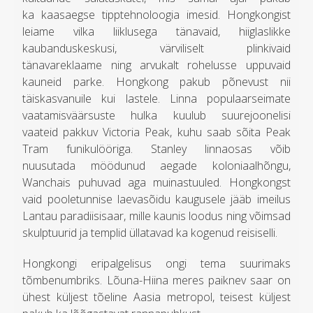
ka kaasaegse tipptehnoloogia imesid. Hongkongist
leiame vilka liiklusega tänavaid, hiiglaslikke
kaubanduskeskusi, värviliselt plinkivaid
tänavareklaame ning arvukalt rohelusse uppuvaid
kauneid parke. Hongkong pakub põnevust nii
täiskasvanuile kui lastele. Linna populaarseimate
vaatamisväärsuste hulka kuulub suurejoonelisi
vaateid pakkuv Victoria Peak, kuhu saab sõita Peak
Tram funikulööriga. Stanley linnaosas võib
nuusutada möödunud aegade koloniaalhõngu,
Wanchais puhuvad aga muinastuuled. Hongkongst
vaid pooletunnise laevasõidu kaugusele jääb imeilus
Lantau paradiisisaar, mille kaunis loodus ning võimsad
skulptuurid ja templid üllatavad ka kogenud reisiselli.
Hongkongi eripalgelisus ongi tema suurimaks
tõmbenumbriks. Lõuna-Hiina meres paiknev saar on
ühest küljest tõeline Aasia metropol, teisest küljest