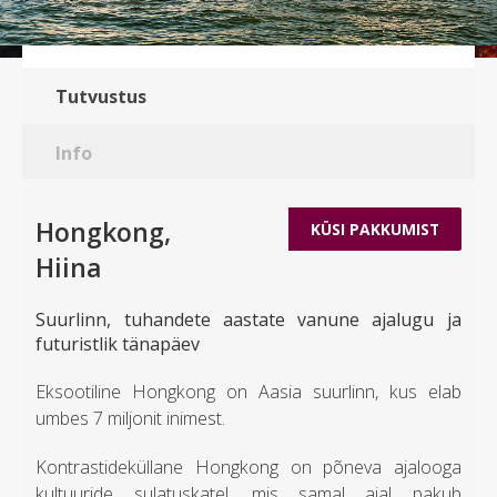
Tutvustus
Info
Hongkong,
KÜSI PAKKUMIST
Hiina
Suurlinn, tuhandete aastate vanune ajalugu ja
futuristlik tänapäev
Eksootiline Hongkong on Aasia suurlinn, kus elab
umbes 7 miljonit inimest.
Kontrastideküllane Hongkong on põneva ajalooga
kultuuride sulatuskatel, mis samal ajal pakub