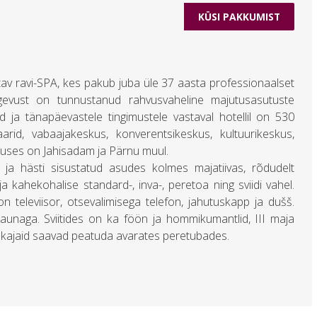
KÜSI PAKKUMIST
tav ravi-SPA, kes pakub juba üle 37 aasta professionaalset
egevust on tunnustanud rahvusvaheline majutusasutuste
 ja tänapäevastele tingimustele vastaval hotellil on 530
arid, vabaajakeskus, konverentsikeskus, kultuurikeskus,
duses on Jahisadam ja Pärnu muul.
 ja hästi sisustatud asudes kolmes majatiivas, rõdudelt
a kahekohalise standard-, inva-, peretoa ning sviidi vahel.
n televiisor, otsevalimisega telefon, jahutuskapp ja dušš.
saunaga. Sviitides on ka föön ja hommikumantlid, III maja
uhkajaid saavad peatuda avarates peretubades.