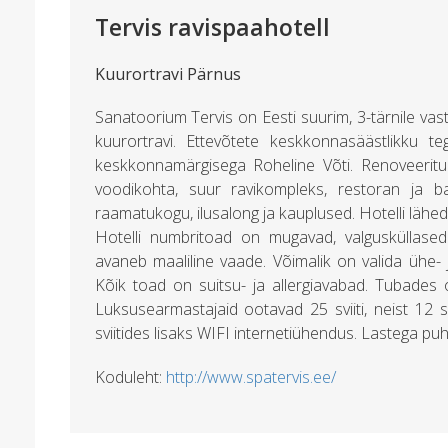
Tervis ravispaahotell
Kuurortravi Pärnus
Sanatoorium Tervis on Eesti suurim, 3-tärnile vas
kuurortravi. Ettevõtete keskkonnasäästlikku t
keskkonnamärgisega Roheline Võti. Renoveeritud
voodikohta, suur ravikompleks, restoran ja ba
raamatukogu, ilusalong ja kauplused. Hotelli lähe
Hotelli numbritoad on mugavad, valgusküllased
avaneb maaliline vaade. Võimalik on valida ühe- j
Kõik toad on suitsu- ja allergiavabad. Tubades o
Luksusearmastajaid ootavad 25 sviiti, neist 12 
sviitides lisaks WIFI internetiühendus. Lastega p
Koduleht:
http://www.spatervis.ee/