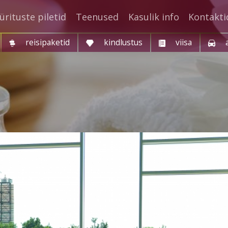
ürituste piletid
Teenused
Kasulik info
Kontakti
reisipaketid
kindlustus
viisa