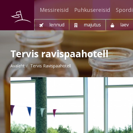
Messireisid
Puhkusereisid
Spordi
lennud
majutus
laev
Tervis ravispaahotell
Avaleht
Tervis Ravispaahotell