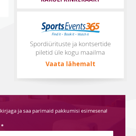
Spordiürituste ja kontsertide
piletid üle kogu maailma
Vaata lähemalt
kirjaga ja saa parimaid pakkumisi esimesena!
s
*