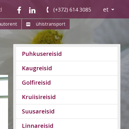
et
d
(+372) 614 3085
autorent
ühistransport
Puhkusereisid
Kaugreisid
Golfireisid
Kruiisireisid
Suusareisid
Linnareisid