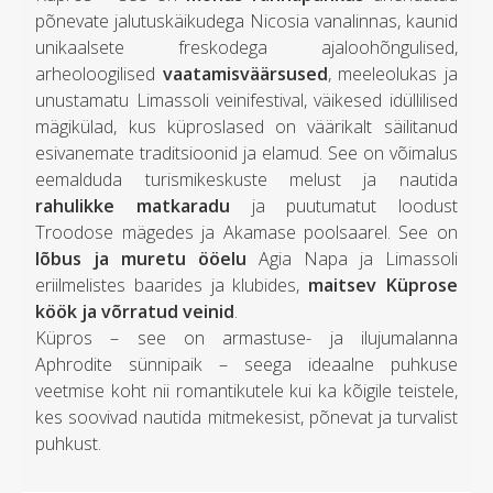
põnevate jalutuskäikudega Nicosia vanalinnas, kaunid
unikaalsete freskodega ajaloohõngulised,
arheoloogilised
vaatamisväärsused
, meeleolukas ja
unustamatu Limassoli veinifestival, väikesed idüllilised
mägikülad, kus küproslased on väärikalt säilitanud
esivanemate traditsioonid ja elamud. See on võimalus
eemalduda turismikeskuste melust ja nautida
rahulikke matkaradu
ja puutumatut loodust
Troodose mägedes ja Akamase poolsaarel. See on
lõbus ja muretu ööelu
Agia Napa ja Limassoli
eriilmelistes baarides ja klubides,
maitsev Küprose
köök ja võrratud veinid
.
Küpros – see on armastuse- ja ilujumalanna
Aphrodite sünnipaik – seega ideaalne puhkuse
veetmise koht nii romantikutele kui ka kõigile teistele,
kes soovivad nautida mitmekesist, põnevat ja turvalist
puhkust.