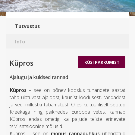
Tutvustus
Info
Küpros
KÜSI PAKKUMIST
Ajalugu ja kuldsed rannad
Küpros
– see on põnev kooslus tuhandete aastat
taha ulatuvast ajaloost, kaunist loodusest, randadest
ja veel millestki tabamatust. Olles kultuuriliselt seotud
Kreekaga ning paiknedes Euroopa vetes, kannab
Küpros endas ometigi ka paljude teiste erinevate
tsivilisatsioonide mõjusid.
Küpros – see on
mõnus rannapuhkus
ühendatud