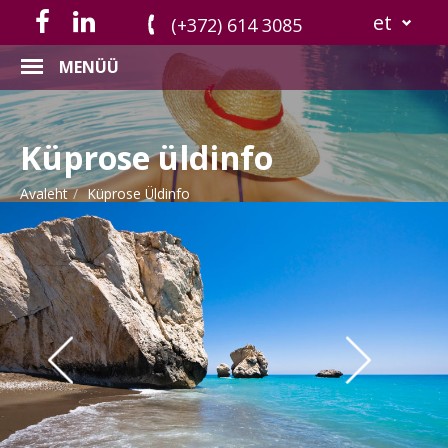
et
(+372) 614 3085
MENÜÜ
Küprose üldinfo
Avaleht
Küprose Üldinfo
Previous
Nex