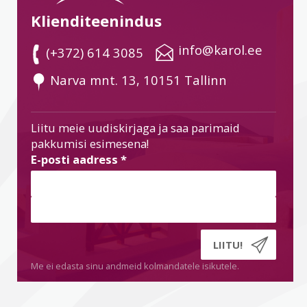
Klienditeenindus
 info@karol.ee
 (+372) 614 3085
 Narva mnt. 13, 10151 Tallinn
Liitu meie uudiskirjaga ja saa parimaid
pakkumisi esimesena!
E-posti aadress
*
Me ei edasta sinu andmeid kolmandatele isikutele.