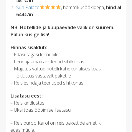
481€/in
Sun Palace
, hommikusöökidega,
hind al
644€/in
NB! Hotellide ja kuupäevade valik on suurem.
Palun küsige lisa!
Hinnas sisaldub:
– Edasi-tagasi lennupilet
– Lennujaamatransfeerid sihtkohas
– Majutus valitud hotelli kahekohalises toas
– Toitlustus vastavalt paketile ​
– Reisiesindaja teenused sihtkohas
Lisatasu eest:
– Reisikindlustus
– Üksi toas ööbimise lisatasu
– Reisibüroo Karol on reisipakettide ametlik
edasimüüja.