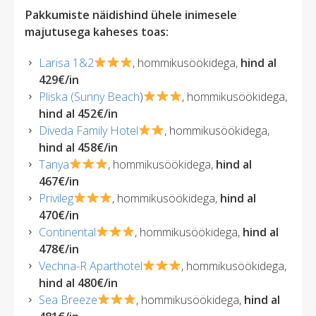
Pakkumiste näidishind ühele inimesele
majutusega kaheses toas:
Larisa 1&2
, hommikusöökidega,
hind al
429€/in
Pliska (Sunny Beach
)
, hommikusöökidega,
hind al 452€/in
Diveda Family Hotel
, hommikusöökidega,
hind al 458€/in
Tanya
, hommikusöökidega,
hind al
467€/in
Privileg
, hommikusöökidega,
hind al
470€/in
Continental
, hommikusöökidega,
hind al
478€/in
Vechna-R Aparthotel
, hommikusöökidega,
hind al 480€/in
Sea Breeze
, hommikusöökidega,
hind al