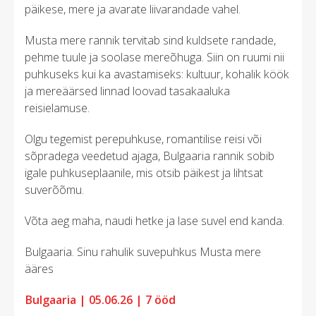
päikese, mere ja avarate liivarandade vahel.
Musta mere rannik tervitab sind kuldsete randade,
pehme tuule ja soolase mereõhuga. Siin on ruumi nii
puhkuseks kui ka avastamiseks: kultuur, kohalik köök
ja mereäärsed linnad loovad tasakaaluka
reisielamuse.
Olgu tegemist perepuhkuse, romantilise reisi või
sõpradega veedetud ajaga, Bulgaaria rannik sobib
igale puhkuseplaanile, mis otsib päikest ja lihtsat
suverõõmu.
Võta aeg maha, naudi hetke ja lase suvel end kanda.
Bulgaaria. Sinu rahulik suvepuhkus Musta mere
ääres
Bulgaaria | 05.06.26 | 7 ööd