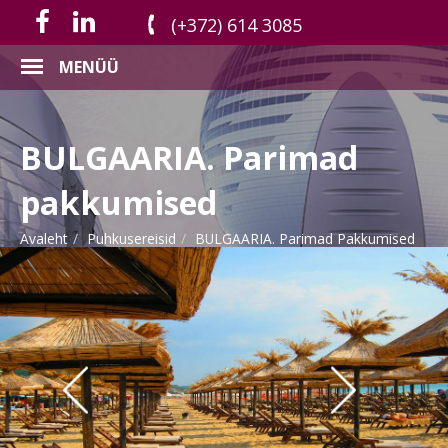
(+372) 614 3085
MENÜÜ
BULGAARIA. Parimad
pakkumised
Avaleht
Puhkusereisid
BULGAARIA. Parimad Pakkumised
Previous
Next