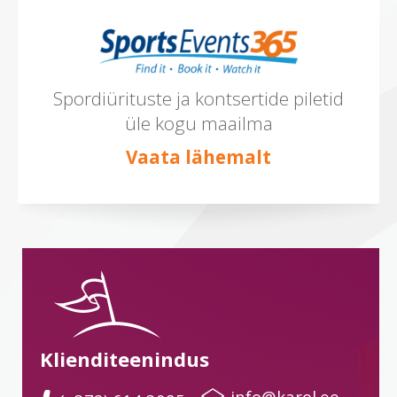
Spordiürituste ja kontsertide piletid
üle kogu maailma
Vaata lähemalt
Klienditeenindus
 info@karol.ee