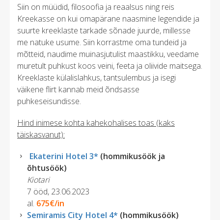
Siin on müüdid, filosoofia ja reaalsus ning reis
Kreekasse on kui omapärane naasmine legendide ja
suurte kreeklaste tarkade sõnade juurde, millesse
me natuke usume. Siin korrastme oma tundeid ja
mõtteid, naudime muinasjutulist maastikku, veedame
muretult puhkust koos veini, feeta ja oliivide maitsega.
Kreeklaste külalislahkus, tantsulembus ja isegi
väikene flirt kannab meid õndsasse
puhkeseisundisse.
Hind inimese kohta kahekohalises toas (kaks
täiskasvanut):
Ekaterini Hotel 3*
(hommikusöök ja
õhtusöök)
Kiotari
7 ööd, 23.06.2023
al.
675€/in
Semiramis City Hotel 4*
(hommikusöök)