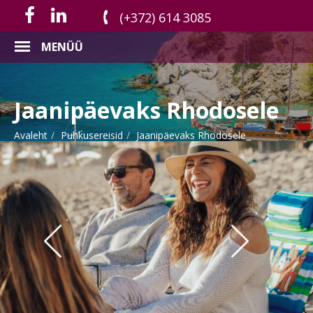
(+372) 614 3085
MENÜÜ
Jaanipäevaks Rhodosele
Avaleht
Puhkusereisid
Jaanipäevaks Rhodosele
Previous
Next