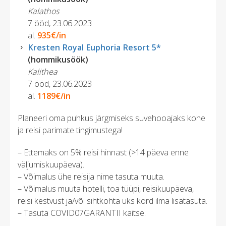
Kalathos
7 ööd, 23.06.2023
al.
935€/in
Kresten Royal Euphoria Resort 5*
(hommikusöök)
Kalithea
7 ööd, 23.06.2023
al.
1189€/in
Planeeri oma puhkus järgmiseks suvehooajaks kohe
ja reisi parimate tingimustega!
– Ettemaks on 5% reisi hinnast (>14 päeva enne
väljumiskuupäeva).
– Võimalus ühe reisija nime tasuta muuta.
– Võimalus muuta hotelli, toa tüüpi, reisikuupäeva,
reisi kestvust ja/või sihtkohta üks kord ilma lisatasuta.
– Tasuta COVID07GARANTII kaitse.