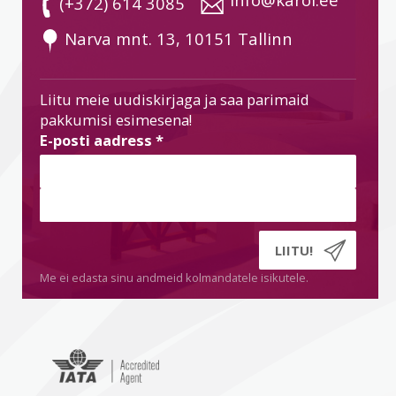
 (+372) 614 3085
 Narva mnt. 13, 10151 Tallinn
Liitu meie uudiskirjaga ja saa parimaid
pakkumisi esimesena!
E-posti aadress
*
Me ei edasta sinu andmeid kolmandatele isikutele.