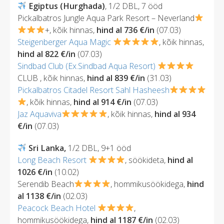
Egiptus (Hurghada)
, 1/2 DBL, 7 ööd
Pickalbatros Jungle Aqua Park Resort – Neverland
+, kõik hinnas,
hind al 736 €/in
(07.03)
Steigenberger Aqua Magic
, kõik hinnas,
hind al 822 €/in
(07.03)
Sindbad Club (Ex.Sindbad Aqua Resort)
CLUB , kõik hinnas,
hind al 839 €/in
(31.03)
Pickalbatros Citadel Resort Sahl Hasheesh
, kõik hinnas,
hind al 914 €/in
(07.03)
Jaz Aquaviva
, kõik hinnas,
hind al 934
€/in
(07.03)
Sri Lanka,
1/2 DBL, 9+1 ööd
Long Beach Resort
, söökideta,
hind al
1026 €/in
(10.02)
Serendib Beach
, hommikusöökidega,
hind
al 1138 €/in
(02.03)
Peacock Beach Hotel
,
hommikusöökidega,
hind al 1187 €/in
(02.03)