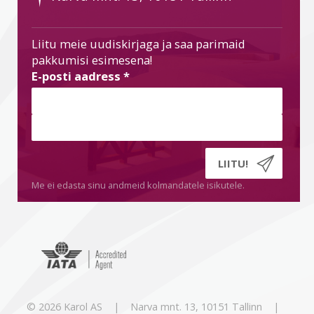
Liitu meie uudiskirjaga ja saa parimaid
pakkumisi esimesena!
E-posti aadress
*
Me ei edasta sinu andmeid kolmandatele isikutele.
© 2026 Karol AS | Narva mnt. 13, 10151 Tallinn |