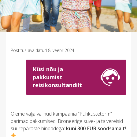
Previous
Next
Postitus avaldatud 8. veebr 2024
Küsi nõu ja
pakkumist
reisikonsultandilt
Oleme välja valinud kampaania “Puhkustetorm”
parimad pakkumised. Broneerige suve- ja talvereisid
suurepäraste hindadega:
kuni 300 EUR soodsamalt
!