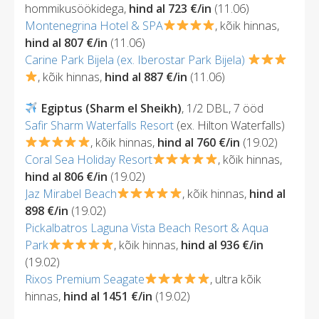
hommikusöökidega,
hind al 723 €/in
(11.06)
Montenegrina Hotel & SPA
, kõik hinnas,
hind al 807 €/in
(11.06)
Carine Park Bijela (ex. Iberostar Park Bijela)
, kõik hinnas,
hind al 887 €/in
(11.06)
Egiptus (Sharm el Sheikh)
, 1/2 DBL, 7 ööd
Safir Sharm Waterfalls Resort
(ex. Hilton Waterfalls)
, kõik hinnas,
hind al 760 €/in
(19.02)
Coral Sea Holiday Resort
, kõik hinnas,
hind al 806 €/in
(19.02)
Jaz Mirabel Beach
, kõik hinnas,
hind al
898 €/in
(19.02)
Pickalbatros Laguna Vista Beach Resort & Aqua
Park
, kõik hinnas,
hind al 936 €/in
(19.02)
Rixos Premium Seagate
, ultra kõik
hinnas,
hind al 1451 €/in
(19.02)