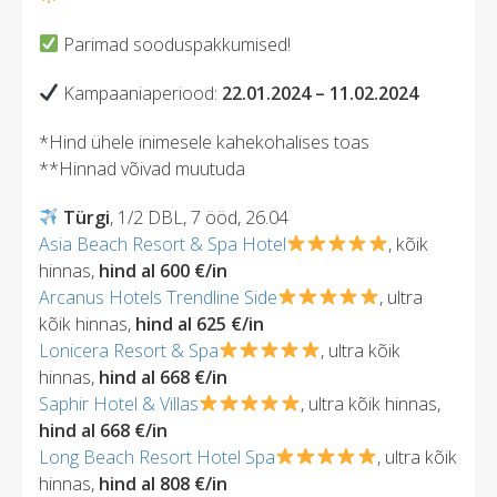
Parimad sooduspakkumised!
Kampaaniaperiood:
22.01.2024 – 11.02.2024
*Hind ühele inimesele kahekohalises toas
**Hinnad võivad muutuda
Türgi
, 1/2 DBL, 7 ööd, 26.04
Asia Beach Resort & Spa Hotel
, kõik
hinnas,
hind al 600 €/in
Arcanus Hotels Trendline Side
, ultra
kõik hinnas,
hind al 625 €/in
Lonicera Resort & Spa
, ultra kõik
hinnas,
hind al 668 €/in
Saphir Hotel & Villas
, ultra kõik hinnas,
hind al 668 €/in
Long Beach Resort Hotel Spa
, ultra kõik
hinnas,
hind al 808 €/in