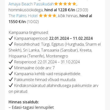
Amaya Beach Passikudah
,
hommikusöökidega,
hind al 1228 €/in
(23.03)
The Palms Hotel
, kõik hinnas,
hind al
1550 €/in
(10.02)
Kampaania tingimused:
Kampaaniaperiood:
22.01.2024 – 11.02.2024
Reisisihtkohad: Türgi, Egiptus (Hurghada, Sharm el
Sheikh), Sri Lanka, Tansaania (Sansibar), Kreeta,
Hispaania (Tenerife), Montenegro
Reisiperiood: 22.01.2024 – 31.10.2024
Minimaalne ööde arv: 7
Kampaania kehtib vaid reisipakettidele.
Pakkumiste hinnad võivad muutuda.
Kindlaksmääratud allahindlusega pakkumiste arv
on piiratud.
Hinnas sisaldub:
– Edasi-tagasi lennupilet