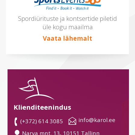
Spordiürituste ja kontsertide piletid
üle kogu maailma
Vaata lähemalt
Klienditeenindus
 info@karol.ee
 (+372) 614 3085
 Narva mnt. 13, 10151 Tallinn