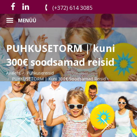
(+372) 614 3085
MENÜÜ
PUHKUSETORM | kuni
300€ soodsamad reisid
Avaleht
Puhkusereisid
PUHKUSETORM | Kuni 300€ Soodsamad Reisid