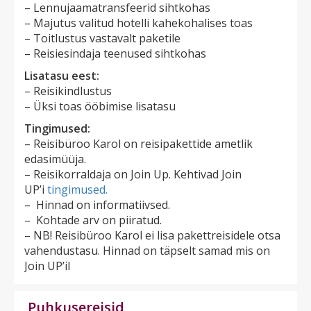
– Lennujaamatransfeerid sihtkohas
– Majutus valitud hotelli kahekohalises toas
– Toitlustus vastavalt paketile ​
– Reisiesindaja teenused sihtkohas
Lisatasu eest:
– Reisikindlustus
– Üksi toas ööbimise lisatasu
Tingimused:
– Reisibüroo Karol on reisipakettide ametlik
edasimüüja.
– Reisikorraldaja on Join Up
. Kehtivad Join
UP’i
tingimused.
– Hinnad on informatiivsed.
– Kohtade arv on piiratud.
– NB! Reisibüroo Karol ei lisa pakettreisidele otsa
vahendustasu. Hinnad on täpselt samad mis on
Join UP’il
Puhkusereisid