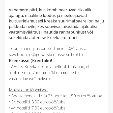
Vahemere pärl, kus kombineeruvad rikkalik
ajalugu, maaliline loodus ja meeldejäävad
kultuurielamused! Kreeka suurimal saarel on palju
pakkuda neile, kes soovivad avastada ajaloolisi
vaatamisväärsusi, nautida rannapuhkust või
sukelduda autentse Kreeka kultuuri.
Toome teieni pakkumised meie 2024. aasta
suvehooaja kõige värskemasse sihtkohta –
Kreekasse (Kreetale)!
TÄHTIS! Kreeka riik on ametlikult teatanud, et
“ööbimismaks” muutub “kliimamuutuste
vastupidavuse” maksuks!
Maksud on järgmised:
• Apartamendid, 1* ja 2* hotellid: 1,50 eurot/öö/tuba
• 3* hotellid: 3,00 eurot/öö/tuba
• 4* hotellid: 7,00 eurot/öö/tuba