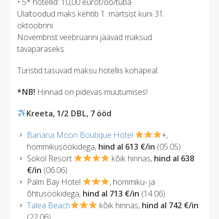
• 5* hotellid: 10,00 eurot/öö/tuba
Ülaltoodud maks kehtib 1. märtsist kuni 31.
oktoobrini.
Novembrist veebruarini jäävad maksud
tavapäraseks.
Turistid tasuvad maksu hotellis kohapeal.
*NB!
Hinnad on pidevas muutumises!
Kreeta, 1/2 DBL, 7 ööd
Banana Moon Boutique Hotel
+,
hommikusöökidega,
hind al 613 €/in
(05.05)
Sokol Resort
kõik hinnas,
hind al 638
€/in
(06.06)
Palm Bay Hotel
, hommiku- ja
õhtusöökidega,
hind al 713 €/in
(14.06)
Talea Beach
kõik hinnas,
hind al 742 €/in
(22.06)