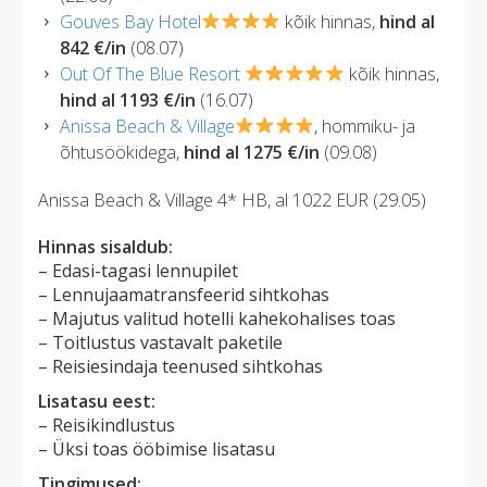
Gouves Bay Hotel
kõik hinnas,
hind al
842 €/in
(08.07)
Out Of The Blue Resort
kõik hinnas,
hind al 1193 €/in
(16.07)
Anissa Beach & Village
, hommiku- ja
õhtusöökidega,
hind al 1275 €/in
(09.08)
Anissa Beach & Village 4* HB, al 1022 EUR (29.05)
Hinnas sisaldub:
– Edasi-tagasi lennupilet
– Lennujaamatransfeerid sihtkohas
– Majutus valitud hotelli kahekohalises toas
– Toitlustus vastavalt paketile ​
– Reisiesindaja teenused sihtkohas
Lisatasu eest:
– Reisikindlustus
– Üksi toas ööbimise lisatasu
Tingimused: