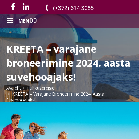
(+372) 614 3085
MENÜÜ
KREETA – varajane
broneerimine 2024. aasta
suvehooajaks!
Avaleht
Puhkusereisid
KREETA – Varajane Broneerimine 2024. Aasta
Suvehooajaks!