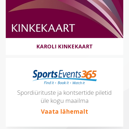
KAROLI KINKEKAART
Spordiürituste ja kontsertide piletid
üle kogu maailma
Vaata lähemalt