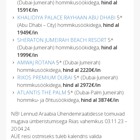
(Dubai-Jumeirah) hommikusöökidega,
hind al
1591€/in
KHALIDIYA PALACE RAYHAAN ABU DHABI
5*
(Abu Dhabi – City) hommikusöökidega,
hind al
1949€/in
SHERATON JUMEIRAH BEACH RESORT
5*
(Dubai-Jumeirah) hommikusöökidega,
hind al
1999€/in
AMWAJ ROTANA
5* (Dubai-Jumeirah)
hommikusöökidega,
hind al 2220€/in
RIXOS PREMIUM DUBAI
5* (Dubai-Jumeirah)
hommikusöökidega,
hind al 2972€/in
ATLANTIS THE PALM
5* (Dubai-Palm Jumeirah)
hommiku- ja õhtusöökidega,
hind al 3874€/in
NB! Lennud Araabia Ühendemiraatidesse toimuvad
mugava ümberistumisega Riias vahemikus 03.11.23 –
20.04.24.
AÜE reisi ostmiseks tuleb kalendris valida