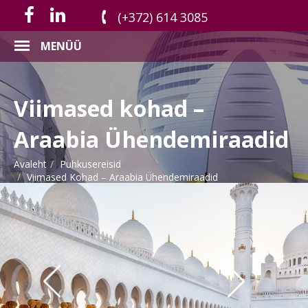
(+372) 614 3085
MENÜÜ
Viimased kohad –
Araabia Ühendemiraadid
Avaleht
Puhkusereisid
Viimased Kohad – Araabia Ühendemiraadid