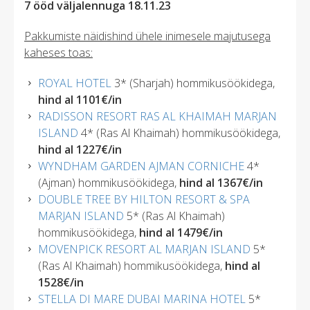
7 ööd väljalennuga 18.11.23
Pakkumiste näidishind ühele inimesele majutusega
kaheses toas:
ROYAL HOTEL
3* (Sharjah) hommikusöökidega,
hind al 1101€/in
RADISSON RESORT RAS AL KHAIMAH MARJAN
ISLAND
4* (Ras Al Khaimah) hommikusöökidega,
hind al 1227€/in
WYNDHAM GARDEN AJMAN CORNICHE
4*
(Ajman) hommikusöökidega,
hind al 1367€/in
DOUBLE TREE BY HILTON RESORT & SPA
MARJAN ISLAND
5* (Ras Al Khaimah)
hommikusöökidega,
hind al 1479€/in
MOVENPICK RESORT AL MARJAN ISLAND
5*
(Ras Al Khaimah) hommikusöökidega,
hind al
1528€/in
STELLA DI MARE DUBAI MARINA HOTEL
5*