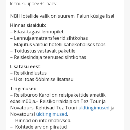
lennukuupäev +1 päev.
NB! Hotellide valik on suurem. Palun küsige lisa!
Hinnas sisaldub:
– Edasi-tagasi lennupilet
– Lennujaamatransfeerid sihtkohas
– Majutus valitud hotelli kahekohalises toas
– Toitlustus vastavalt paketile ​
– Reisiesindaja teenused sihtkohas
Lisatasu eest:
– Reisikindlustus
– Üksi toas ööbimise lisatasu
Tingimused:
– Reisibüroo Karol on reisipakettide ametlik
edasimüüja.– Reisikorraldaja on Tez Tour ja
Novatours
. Kehtivad Tez Touri
üldtingimused
ja
Novatoursi
üldtingimused
.
– Hinnad on informatiivsed.
– Kohtade arv on piiratud.