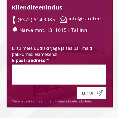
Klienditeenindus
 info@karol.ee
 (+372) 614 3085
 Narva mnt. 13, 10151 Tallinn
Liitu meie uudiskirjaga ja saa parimaid
pakkumisi esimesena!
E-posti aadress
*
Me ei edasta sinu andmeid kolmandatele isikutele.